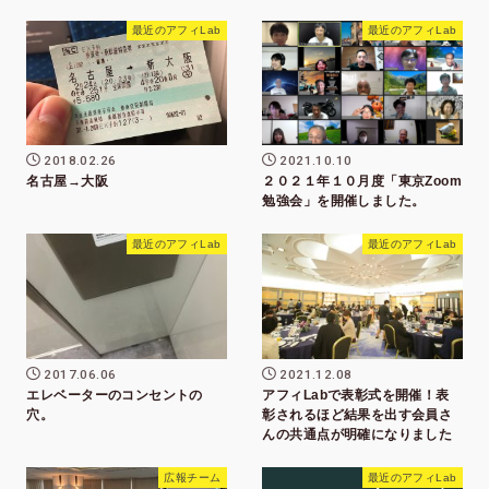
最近のアフィLab
最近のアフィLab
2018.02.26
2021.10.10
名古屋→大阪
２０２１年１０月度「東京Zoom
勉強会」を開催しました。
最近のアフィLab
最近のアフィLab
2017.06.06
2021.12.08
エレベーターのコンセントの
アフィLabで表彰式を開催！表
穴。
彰されるほど結果を出す会員さ
んの共通点が明確になりました
広報チーム
最近のアフィLab