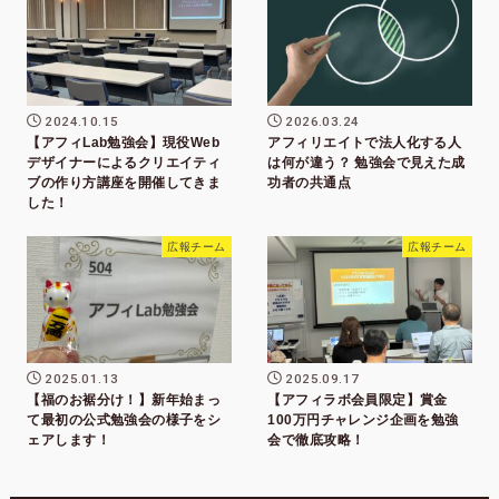
2024.10.15
2026.03.24
【アフィLab勉強会】現役Web
アフィリエイトで法人化する人
デザイナーによるクリエイティ
は何が違う？ 勉強会で見えた成
ブの作り方講座を開催してきま
功者の共通点
した！
広報チーム
広報チーム
2025.01.13
2025.09.17
【福のお裾分け！】新年始まっ
【アフィラボ会員限定】賞金
て最初の公式勉強会の様子をシ
100万円チャレンジ企画を勉強
ェアします！
会で徹底攻略！