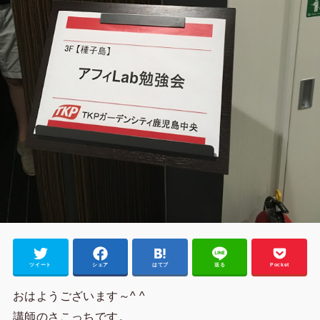
ツイート
シェア
はてブ
送る
Pocket
おはようございます～^ ^
講師のさこっちです。