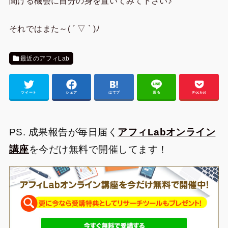
聞ける機会に自分の身を置いてみて下さい♪
それではまた～( ´ ▽ ` )ﾉ
最近のアフィLab
ツイート
シェア
はてブ
送る
Pocket
PS. 成果報告が毎日届く
アフィLabオンライン
講座
を今だけ無料で開催してます！