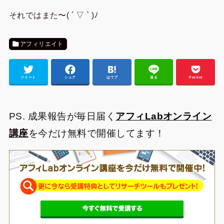
それではまた〜( ´ ▽ ` )ﾉ
アフィリエイト
ツイート
シェア
はてブ
送る
Pocket
PS. 成果報告が毎日届く
アフィLabオンライン
講座
を今だけ無料で開催してます！