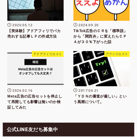
2020.05.12
2024.09.20
【実体験】アドアフィリでバカ
TikTok広告のＣＲを「標準語」
売れする記事ＬＰの作成方法
から「関西弁」に変えたらＣＰ
Ａが３０％下がった話
アドアフィリエイト
アフィリエイト
2026.02.16
2017.04.21
Meta広告の広告セットを停止し
「ＹＤＮの審査が厳しい」とい
て再開しても影響は無いのか検
う風潮について。
証してみた
公式LINE友だち募集中