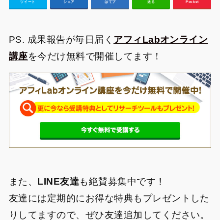
ツイート
シェア
はてブ
送る
Pocket
PS. 成果報告が毎日届く
アフィLabオンライン
講座
を今だけ無料で開催してます！
また、
LINE友達
も絶賛募集中です！
友達には定期的にお得な特典もプレゼントした
りしてますので、ぜひ友達追加してください。