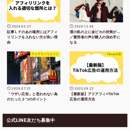
2024.03.27
2020.12.04
記事ＬＰのあの場所にはアフィ
僕の机の上に金ピカの封筒が…
リリンクを入れない方が良い理
／愛用者の声が購入の決め手に
由
なる
アドアフィリエイト
Tiktok広告
2020.07.21
2025.09.22
「ウザい広告」と思われない為
【最新版】アドアフィ×TikTok
のたった２つのポイント
広告の運用方法
公式LINE友だち募集中