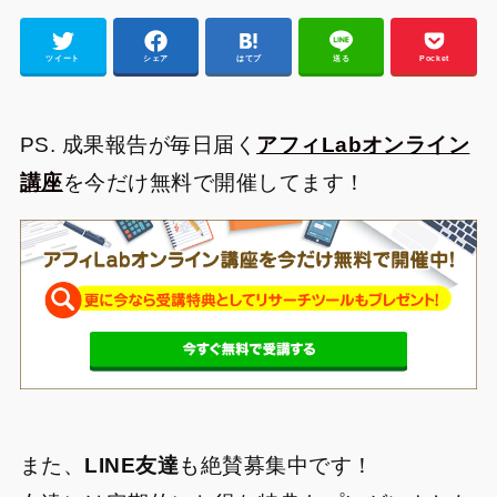
ツイート
シェア
はてブ
送る
Pocket
PS. 成果報告が毎日届く
アフィLabオンライン
講座
を今だけ無料で開催してます！
また、
LINE友達
も絶賛募集中です！