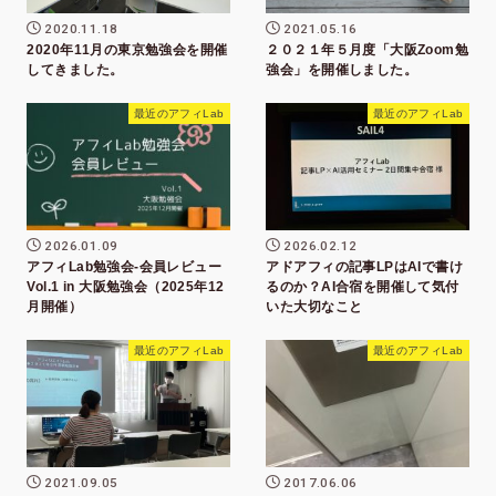
2020.11.18
2021.05.16
2020年11月の東京勉強会を開催
２０２１年５月度「大阪Zoom勉
してきました。
強会」を開催しました。
最近のアフィLab
最近のアフィLab
2026.01.09
2026.02.12
アフィLab勉強会-会員レビュー
アドアフィの記事LPはAIで書け
Vol.1 in 大阪勉強会（2025年12
るのか？AI合宿を開催して気付
月開催）
いた大切なこと
最近のアフィLab
最近のアフィLab
2021.09.05
2017.06.06