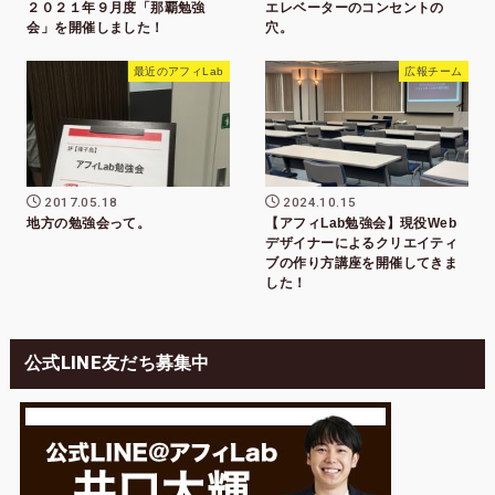
２０２１年９月度「那覇勉強
エレベーターのコンセントの
会」を開催しました！
穴。
最近のアフィLab
広報チーム
2017.05.18
2024.10.15
地方の勉強会って。
【アフィLab勉強会】現役Web
デザイナーによるクリエイティ
ブの作り方講座を開催してきま
した！
公式LINE友だち募集中