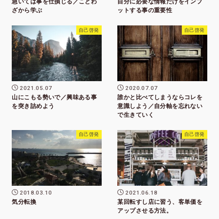
急いては事を仕損じる／ことわ
自分に必要な情報だけをインプ
ざから学ぶ
ットする事の重要性
自己啓発
自己啓発
2021.05.07
2020.07.07
山にこもる勢いで／興味ある事
誰かと比べてしまうならコレを
を突き詰めよう
意識しよう／自分軸を忘れない
で生きていく
自己啓発
自己啓発
2018.03.10
2021.06.18
気分転換
某回転すし店に習う、客単価を
アップさせる方法。