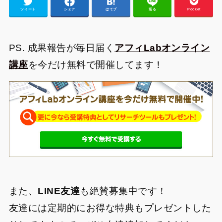
ツイート
シェア
はてブ
送る
Pocket
PS. 成果報告が毎日届く
アフィLabオンライン
講座
を今だけ無料で開催してます！
また、
LINE友達
も絶賛募集中です！
友達には定期的にお得な特典もプレゼントした