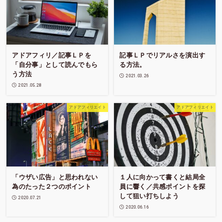
アドアフィリ／記事ＬＰを
記事ＬＰでリアルさを演出す
「自分事」として読んでもら
る方法。
う方法
2021.03.26
2021.05.28
アドアフィリエイト
アドアフィリエイト
「ウザい広告」と思われない
１人に向かって書くと結局全
為のたった２つのポイント
員に響く／共感ポイントを探
して狙い打ちしよう
2020.07.21
2020.06.16